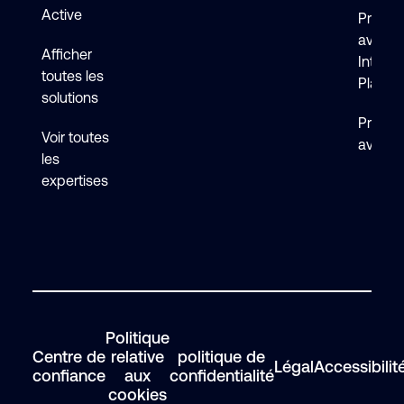
Active
Premie
avec 
Afficher
Intelli
toutes les
Platfo
solutions
Premie
Voir toutes
avec F
les
expertises
Politique
Centre de
relative
politique de
Légal
Accessibilit
confiance
aux
confidentialité
cookies