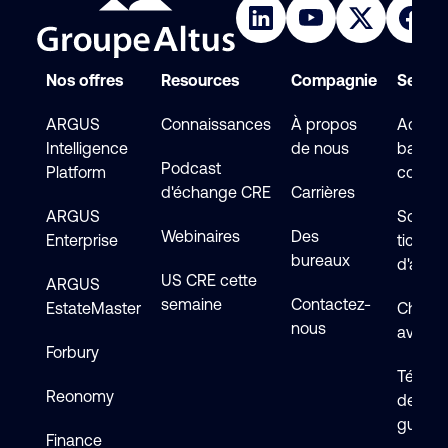
Nos offres
Resources
Compagnie
Service
ARGUS
Connaissances
À propos
Accéde
Intelligence
de nous
base d
Podcast
Platform
connai
d'échange CRE
Carrières
ARGUS
Soumet
Webinaires
Des
Enterprise
ticket
bureaux
d'assi
US CRE cette
ARGUS
semaine
Contactez-
EstateMaster
Chat en
nous
avec s
Forbury
Téléch
Reonomy
de logi
guides
Finance