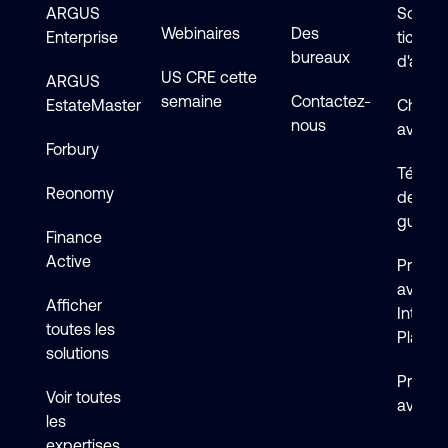
ARGUS
Soumet
Webinaires
Des
Enterprise
ticket
bureaux
d'assi
US CRE cette
ARGUS
semaine
Contactez-
EstateMaster
Chat en
nous
avec s
Forbury
Téléch
Reonomy
de logi
guides
Finance
Active
Premie
avec 
Afficher
Intelli
toutes les
Platfo
solutions
Premie
Voir toutes
avec F
les
expertises