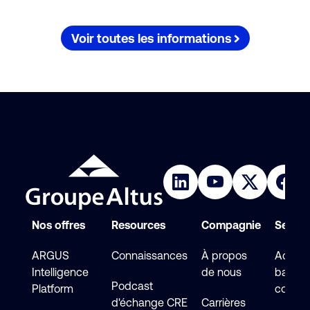
Voir toutes les informations
Nos offres
Resources
Compagnie
Service
ARGUS
Connaissances
À propos
Accéde
Intelligence
de nous
base d
Podcast
Platform
connai
d'échange CRE
Carrières