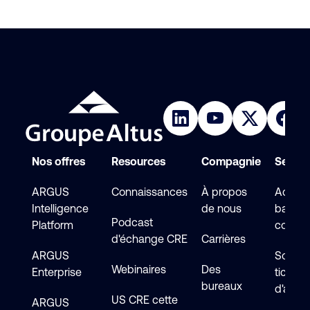
Nos offres
Resources
Compagnie
Service
ARGUS
Connaissances
À propos
Accéde
Intelligence
de nous
base d
Podcast
Platform
connai
d'échange CRE
Carrières
ARGUS
Soumet
Webinaires
Des
Enterprise
ticket
bureaux
d'assi
US CRE cette
ARGUS