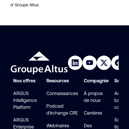
d' Groupe Altus.
Nos offres
Resources
Compagnie
Service
ARGUS
Connaissances
À propos
Accéde
Intelligence
de nous
base d
Podcast
Platform
connai
d'échange CRE
Carrières
ARGUS
Soumet
Webinaires
Des
Enterprise
ticket