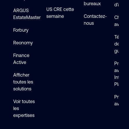
bureaux
d'assi
US CRE cette
ARGUS
semaine
Contactez-
EstateMaster
Chat en
nous
avec s
Forbury
Téléch
Reonomy
de logi
guides
Finance
Active
Premie
avec 
Afficher
Intelli
toutes les
Platfo
solutions
Premie
Voir toutes
avec F
les
expertises