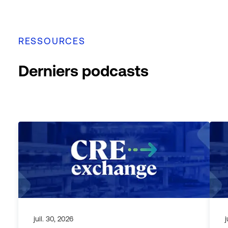
RESSOURCES
Derniers podcasts
juil. 30, 2026
j