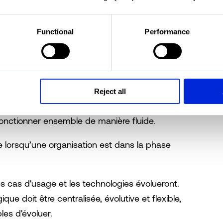
 pile technologique pour
Functional
Performance
atégie de données
s de votre stratégie de données, vous devez
daptée, c'est-à-dire d'un ensemble d'outils
Reject all
ons et des projets. Pour être efficaces, ces
fonctionner ensemble de manière fluide.
 que lorsqu’une organisation est dans la phase
s cas d'usage et les technologies évolueront.
ue doit être centralisée, évolutive et flexible,
les d'évoluer.