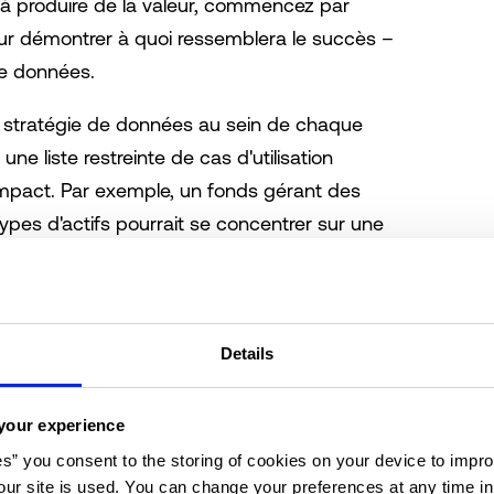
à produire de la valeur, commencez par
pour démontrer à quoi ressemblera le succès –
de données.
e stratégie de données au sein de chaque
une liste restreinte de cas d'utilisation
'impact. Par exemple, un fonds gérant des
types d'actifs pourrait se concentrer sur une
 utiliser la stratégie de données pour
erformance ou de la sous-performance de
Details
et économiques pour ajouter de la valeur
investissement des données, ce qui, à son tour,
your experience
s cas d’utilisation de données plus importants.
es” you consent to the storing of cookies on your device to impro
ur site is used. You can change your preferences at any time i