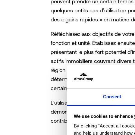
peuvent prendre un certain temps 
quelques petits cas d’utilisation 
des « gains rapides » en matière 
Réfléchissez aux objectifs de votr
fonction et unité. Établissez ensuite 
présentant le plus fort potentiel d
actifs immobiliers couvrant divers 
région ou un seul type d'actif, puis
déterminer les raisons de la surp
certains actifs.
Consent
L’utilisation de méthodes rapides 
démontre clairement le retour sur 
We use cookies to enhance 
contribue à obtenir l’adhésion à de
By clicking “Accept all cooki
and help us understand how o