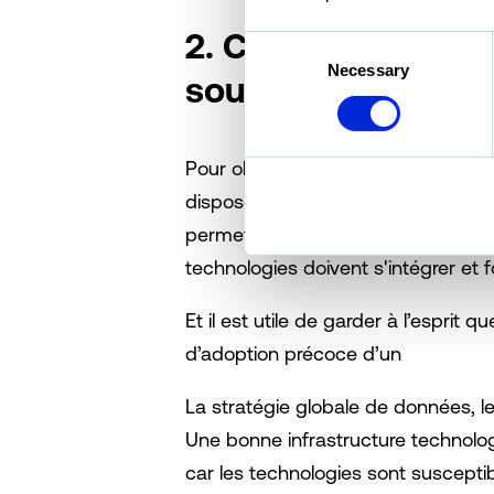
2. Construisez une
Consent
Necessary
Selection
soutenir votre str
Pour obtenir les résultats attendu
disposer d'une pile technologique a
permettant d'exécuter des applicati
technologies doivent s'intégrer et 
Et il est utile de garder à l’esprit
d’adoption précoce d’un
La stratégie globale de données, le
Une bonne infrastructure technologiq
car les technologies sont susceptib