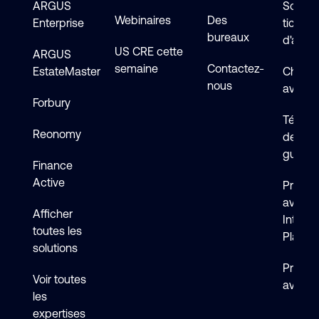
ARGUS
Soumet
Webinaires
Des
Enterprise
ticket
bureaux
d'assi
US CRE cette
ARGUS
semaine
Contactez-
EstateMaster
Chat en
nous
avec s
Forbury
Téléch
Reonomy
de logi
guides
Finance
Active
Premie
avec 
Afficher
Intelli
toutes les
Platfo
solutions
Premie
Voir toutes
avec F
les
expertises