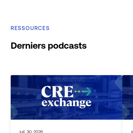
RESSOURCES
Derniers podcasts
juil. 30, 2026
j