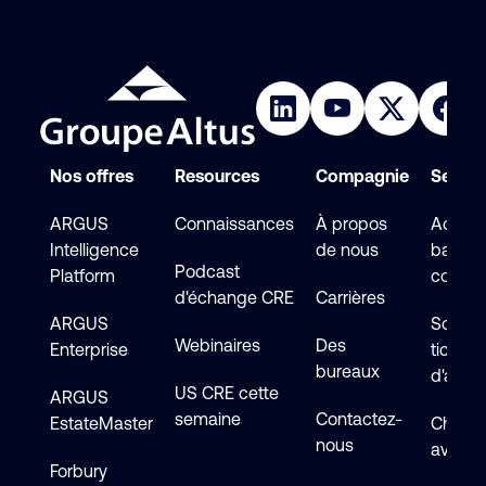
Nos offres
Resources
Compagnie
Service
ARGUS
Connaissances
À propos
Accéde
Intelligence
de nous
base d
Podcast
Platform
connai
d'échange CRE
Carrières
ARGUS
Soumet
Webinaires
Des
Enterprise
ticket
bureaux
d'assi
US CRE cette
ARGUS
semaine
Contactez-
EstateMaster
Chat en
nous
avec s
Forbury