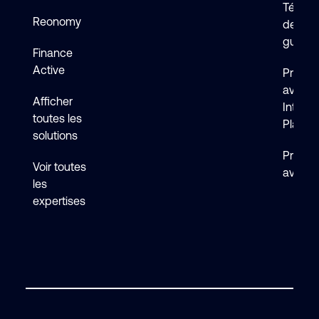
Téléch
Reonomy
de logi
guides
Finance
Active
Premie
avec 
Afficher
Intelli
toutes les
Platfo
solutions
Premie
Voir toutes
avec F
les
expertises