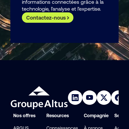
informations connectées grâce à la
technologie, l'analyse et l'expertise.
Contactez-nous
Nos offres
Resources
Compagnie
Service
ARGUS
Connaissances
À propos
Accéde