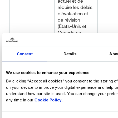
actuel et de
réduire les délais
d’évaluation et
de révision
(États-Unis et
Canada en
2026).
Unifier l'accès et
Consent
Details
Abo
l'expérience
utilisateur entre
ARGUS
We use cookies to enhance your experience
Enterprise et
Moins d
By clicking “Accept all cookies” you consent to the storing o
Forbury au sein
système
on your device to improve your digital experience and help u
de ARGUS
gérer et
understand how our site is used. You can change your prefe
Intelligence
de trava
mises à jour de
any time in our
Cookie Policy
.
Platform afin
bout en
l'infrastructure de
d'offrir une
plus flu
la plateforme
expérience fluide
les acqu