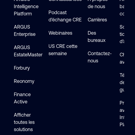
Intelligence
de nous
base d
Podcast
Platform
connai
d'échange CRE
Carrières
ARGUS
Soumet
Webinaires
Des
Enterprise
ticket
bureaux
d'assi
US CRE cette
ARGUS
semaine
Contactez-
EstateMaster
Chat en
nous
avec s
Forbury
Téléch
Reonomy
de logi
guides
Finance
Active
Premie
avec 
Afficher
Intelli
toutes les
Platfo
solutions