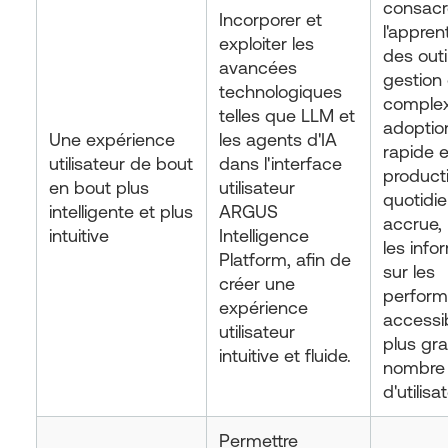
consacr
Incorporer et
l'appren
exploiter les
des outi
avancées
gestion 
technologiques
complex
telles que LLM et
adoptio
Une expérience
les agents d'IA
rapide 
utilisateur de bout
dans l'interface
producti
en bout plus
utilisateur
quotidi
intelligente et plus
ARGUS
accrue,
intuitive
Intelligence
les info
Platform, afin de
sur les
créer une
perfor
expérience
accessi
utilisateur
plus gr
intuitive et fluide.
nombre
d'utilisa
Permettre