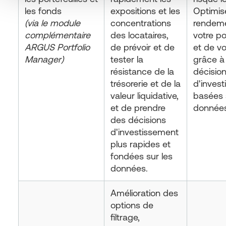
les fonds
expositions et les
Optimis
(via le module
concentrations
rendem
complémentaire
des locataires,
votre po
ARGUS Portfolio
de prévoir et de
et de v
Manager)
tester la
grâce à
résistance de la
décisio
trésorerie et de la
d'inves
valeur liquidative,
basées 
et de prendre
données
des décisions
d'investissement
plus rapides et
fondées sur les
données.
Amélioration des
options de
filtrage,