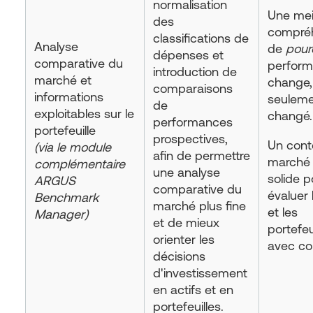
normalisation
Une mei
des
compré
classifications de
Analyse
de
pour
dépenses et
comparative du
perfor
introduction de
marché et
change,
comparaisons
informations
seulem
de
exploitables sur le
changé.
performances
portefeuille
prospectives,
Un cont
(via le module
afin de permettre
marché 
complémentaire
une analyse
solide p
ARGUS
comparative du
évaluer 
Benchmark
marché plus fine
et les
Manager)
et de mieux
portefeu
orienter les
avec co
décisions
d'investissement
en actifs et en
portefeuilles.