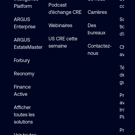
Podcast
Platform
connai
d'échange CRE
Carrières
ARGUS
Soumet
Webinaires
Des
Enterprise
ticket
bureaux
d'assi
US CRE cette
ARGUS
semaine
Contactez-
EstateMaster
Chat en
nous
avec s
Forbury
Téléch
Reonomy
de logi
guides
Finance
Active
Premie
avec 
Afficher
Intelli
toutes les
Platfo
solutions
Premie