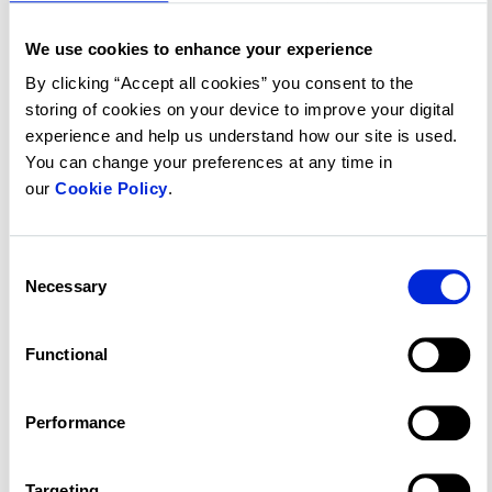
durant sa prochaine phase de croissance.
We use cookies to enhance your experience
By clicking “Accept all cookies” you consent to the
Pour télécharger le rapport de développement
storing of cookies on your device to improve your digital
durable 2025 du groupe Altus, veuillez
experience and help us understand how our site is used.
consulter
https://www.altusgroup.com/about-
You can change your preferences at any time in
our
Cookie Policy
.
us/sustainability/
.
De plus amples informations sur le programme
Consent
de gouvernance d’entreprise du Groupe Altus
Necessary
Selection
sont également détaillées dans la circulaire
d’information de la direction de la Société, qui
Functional
a été déposée sur SEDAR+ et publiée sur le
site Web du Groupe Altus dans la section
Performance
Investisseurs le 2 avril 2026.
Contact clé
Targeting