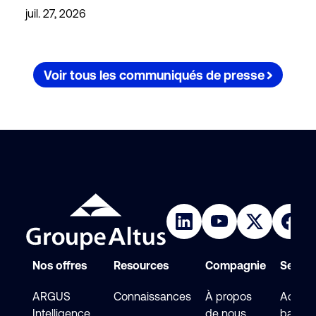
juil. 27, 2026
Voir tous les communiqués de presse
Nos offres
Resources
Compagnie
Service
ARGUS
Connaissances
À propos
Accéde
Intelligence
de nous
base d