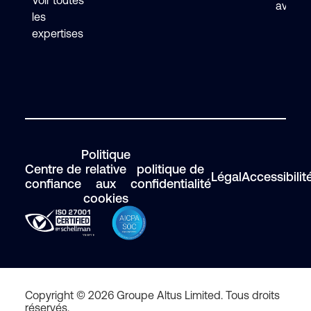
Voir toutes
avec F
les
expertises
Politique
Centre de
relative
politique de
Légal
Accessibilit
confiance
aux
confidentialité
cookies
Copyright © 2026 Groupe Altus Limited. Tous droits
réservés.