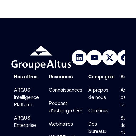
Nos offres
Resources
Compagnie
Service
ARGUS
Connaissances
À propos
Accéde
Intelligence
de nous
base d
Podcast
Platform
connai
d'échange CRE
Carrières
ARGUS
Soumet
Webinaires
Des
Enterprise
ticket
bureaux
d'assi