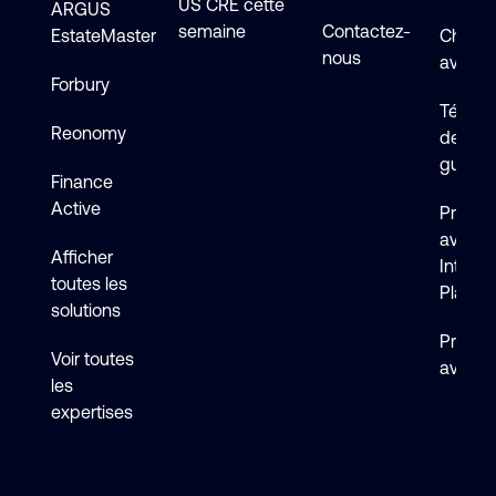
US CRE cette
ARGUS
semaine
Contactez-
EstateMaster
Chat en
nous
avec s
Forbury
Téléch
Reonomy
de logi
guides
Finance
Active
Premie
avec 
Afficher
Intelli
toutes les
Platfo
solutions
Premie
Voir toutes
avec F
les
expertises