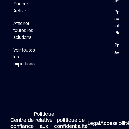
Finance
Active
Premie
avec 
Afficher
Intelli
toutes les
Platfo
solutions
Premie
Voir toutes
avec F
les
expertises
Politique
Centre de
relative
politique de
Légal
Accessibilit
confiance
aux
confidentialité