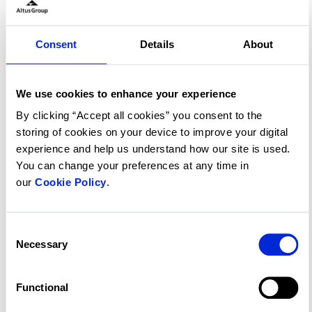
Partie 3 - Estimation foncière :
Consent
Details
About
quel est votre prix de vente ?
We use cookies to enhance your experience
Continue reading
By clicking “Accept all cookies” you consent to the
storing of cookies on your device to improve your digital
experience and help us understand how our site is used.
You can change your preferences at any time in
our
Cookie Policy
.
Consent
Necessary
Selection
Functional
Part 4 - The trade-off between