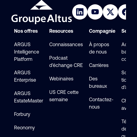
Nos offres
Resources
Compagnie
Service
ARGUS
Connaissances
À propos
Accéde
Intelligence
de nous
base d
Podcast
Platform
connai
d'échange CRE
Carrières
ARGUS
Soumet
Webinaires
Des
Enterprise
ticket
bureaux
d'assi
US CRE cette
ARGUS
semaine
Contactez-
EstateMaster
Chat en
nous
avec s
Forbury
Téléch
Reonomy
de logi
guides