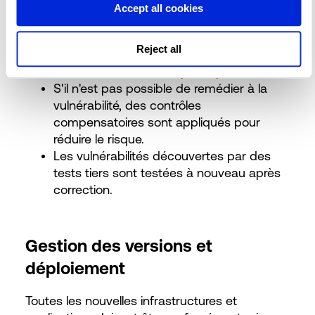
Assainissement
Accept all cookies
Reject all
La correction de la vulnérabilité est
terminée dans le délai prévu par le SLA.
S'il n'est pas possible de remédier à la
vulnérabilité, des contrôles
compensatoires sont appliqués pour
réduire le risque.
Les vulnérabilités découvertes par des
tests tiers sont testées à nouveau après
correction.
Gestion des versions et
déploiement
Toutes les nouvelles infrastructures et