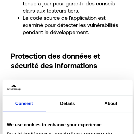
tenue à jour pour garantir des conseils
clairs aux testeurs tiers.
Le code source de l'application est
examiné pour détecter les vulnérabilités
pendant le développement.
Protection des données et
sécurité des informations
Le type de données et la classification
des données stockées ou transférées par
les composants de l'application éclairent
Consent
Details
About
le processus de renforcement.
Outils de test de sécurité approuvés par
Altus
n'envoyez à aucun moment des
We use cookies to enhance your experience
données client hors des environnements