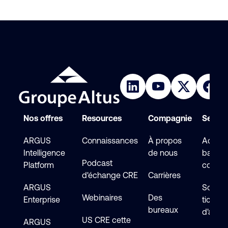
Nos offres
Resources
Compagnie
Service
ARGUS
Connaissances
À propos
Accéde
Intelligence
de nous
base d
Podcast
Platform
connai
d'échange CRE
Carrières
ARGUS
Soumet
Webinaires
Des
Enterprise
ticket
bureaux
d'assi
US CRE cette
ARGUS