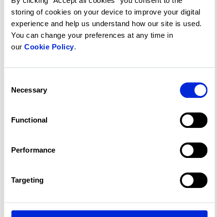
Altus.
By clicking “Accept all cookies” you consent to the
Les tests d'assurance tiers doivent être
storing of cookies on your device to improve your digital
conformes aux lois pertinentes sur la
experience and help us understand how our site is used.
protection des données pour les données
You can change your preferences at any time in
contenues dans l'environnement testé.
our
Cookie Policy
.
Consent
Essai
Necessary
Selection
Les applications client Altus sont
Functional
analysées avec les outils de gestion des
vulnérabilités approuvés par Altus.
Performance
Les nouvelles applications ou les
modifications importantes apportées aux
applications sont testées par un tiers
Targeting
avant d'être utilisées en production.