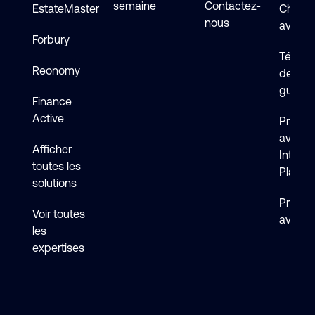
semaine
Contactez-
EstateMaster
Chat en
nous
avec s
Forbury
Téléch
Reonomy
de logi
guides
Finance
Active
Premie
avec 
Afficher
Intelli
toutes les
Platfo
solutions
Premie
Voir toutes
avec F
les
expertises