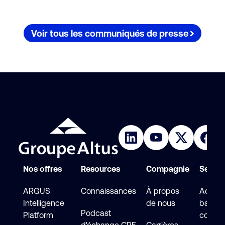
Voir tous les communiqués de presse
Nos offres
Resources
Compagnie
Service
ARGUS
Connaissances
À propos
Accéde
Intelligence
de nous
base d
Podcast
Platform
connai