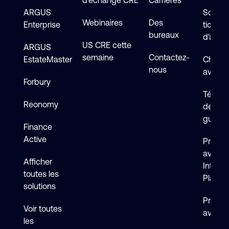
d'échange CRE
Carrières
ARGUS
Soumet
Webinaires
Des
Enterprise
ticket
bureaux
d'assi
US CRE cette
ARGUS
semaine
Contactez-
EstateMaster
Chat en
nous
avec s
Forbury
Téléch
Reonomy
de logi
guides
Finance
Active
Premie
avec 
Afficher
Intelli
toutes les
Platfo
solutions
Premie
Voir toutes
avec F
les