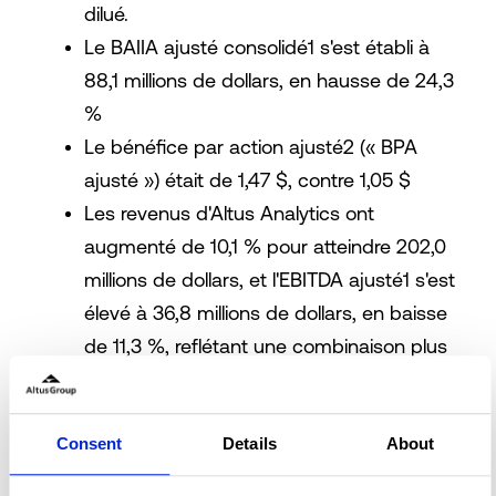
dilué.
Le BAIIA ajusté consolidé1 s'est établi à
88,1 millions de dollars, en hausse de 24,3
%
Le bénéfice par action ajusté2 (« BPA
ajusté ») était de 1,47 $, contre 1,05 $
Les revenus d'Altus Analytics ont
augmenté de 10,1 % pour atteindre 202,0
millions de dollars, et l'EBITDA ajusté1 s'est
élevé à 36,8 millions de dollars, en baisse
de 11,3 %, reflétant une combinaison plus
élevée de revenus d'abonnement et de
coûts de développement plus élevés.
Les revenus récurrents d'Altus Analytics3
Consent
Details
About
(tels que définis ci-dessous) ont