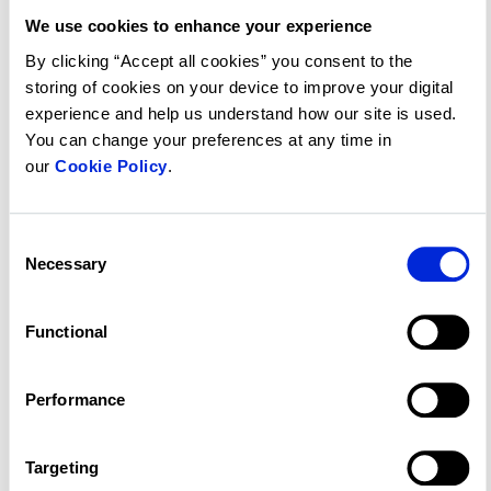
augmenté de 18,0 % pour atteindre 153,6
We use cookies to enhance your experience
millions de dollars.
By clicking “Accept all cookies” you consent to the
Les revenus des services de conseil en
storing of cookies on your device to improve your digital
immobilier commercial (« CRE ») ont
experience and help us understand how our site is used.
You can change your preferences at any time in
augmenté de 14,2 % pour atteindre 324,1
our
Cookie Policy
.
millions de dollars et l'EBITDA ajusté1 a
augmenté de 55,8 % pour atteindre 76,1
Consent
millions de dollars.
Necessary
Selection
Contact clé
Camilla Bartosiewicz
Functional
Directrice des communications
Performance
Targeting