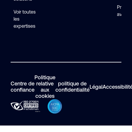
Premie
Voir toutes
avec F
les
expertises
Politique
Centre de
relative
politique de
Légal
Accessibilit
confiance
aux
confidentialité
cookies