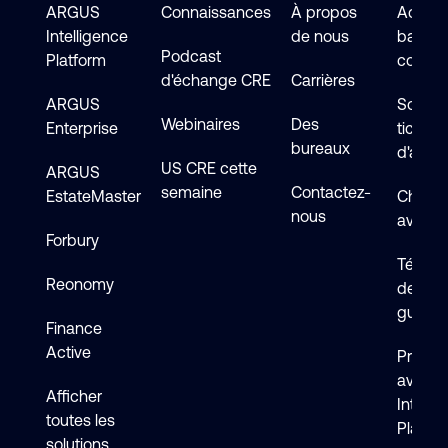
ARGUS
Connaissances
À propos
Accéde
Intelligence
de nous
base d
Podcast
Platform
connai
d'échange CRE
Carrières
ARGUS
Soumet
Webinaires
Des
Enterprise
ticket
bureaux
d'assi
US CRE cette
ARGUS
semaine
Contactez-
EstateMaster
Chat en
nous
avec s
Forbury
Téléch
Reonomy
de logi
guides
Finance
Active
Premie
avec 
Afficher
Intelli
toutes les
Platfo
solutions