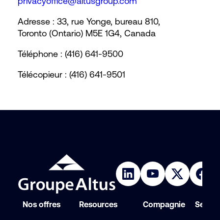
privacyoffice@altusgroup.com
Adresse : 33, rue Yonge, bureau 810,
Toronto (Ontario) M5E 1G4, Canada
Téléphone : (416) 641-9500
Télécopieur : (416) 641-9501
Nos offres
Resources
Compagnie
Service