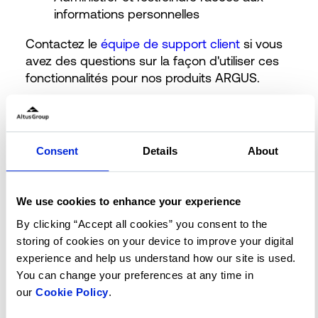
informations personnelles
Contactez le
équipe de support client
si vous
avez des questions sur la façon d'utiliser ces
fonctionnalités pour nos produits ARGUS.
Avis de confidentialité du CCPA
Consent
Details
About
Veuillez consulter notre
politique de
confidentialité
et l'avis de confidentialité des
We use cookies to enhance your experience
résidents de Californie applicable aux
By clicking “Accept all cookies” you consent to the
consommateurs californiens qui sont soumis à
storing of cookies on your device to improve your digital
la CCPA. De plus, les candidats, les employés
experience and help us understand how our site is used.
et les sous-traitants du Groupe Altus peuvent
You can change your preferences at any time in
accéder et consulter notre
Avis de
our
Cookie Policy
.
confidentialité pour les
candidats/employés/entrepreneurs du CCPA
.