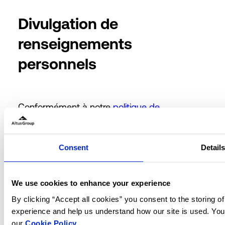
Divulgation de
renseignements
personnels
Conformément à notre
politique de
confidentialité
, nous partageons vos
informations personnelles avec les
catégories de tiers suivantes :
Consent
Detail
Fournisseurs de
publicité : entreprises de
We use cookies to enhance your experience
technologie publicitaire, telles
que les réseaux publicitaires.
By clicking “Accept all cookies” you consent to the storing o
FAI : fournisseurs de services
experience and help us understand how our site is used. You
Internet.
our
Cookie Policy
.