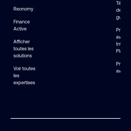
Téléch
Reonomy
de logi
guides
Finance
Active
Premie
avec 
Afficher
Intelli
toutes les
Platfo
solutions
Premie
Voir toutes
avec F
les
expertises