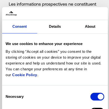
Les informations prospectives ne constituent
pas, et ne peuvent constituer, une garantie de
résultats ou d'événements futurs. Elles
reposent notamment sur des opinions, des
Consent
Details
About
hypothèses, des estimations et des analyses
qui, bien que jugées raisonnables par nous à
We use cookies to enhance your experience
la date de leur publication, sont
By clicking “Accept all cookies” you consent to the
intrinsèquement soumises à des risques, des
storing of cookies on your device to improve your digital
incertitudes, des aléas et d'autres facteurs
experience and help us understand how our site is used.
You can change your preferences at any time in
importants, inconnus ou non, susceptibles
our
Cookie Policy
.
d'entraîner des résultats, performances ou
réalisations réels, ou des résultats ou
événements sectoriels sensiblement différents
Consent
Necessary
Selection
de ceux exprimés ou sous-entendus par ces
informations prospectives. Les principaux