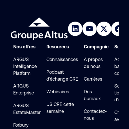
Nos offres
Resources
Compagnie
Service
ARGUS
Connaissances
À propos
Accéde
Intelligence
de nous
base d
Podcast
Platform
connai
d'échange CRE
Carrières
ARGUS
Soumet
Webinaires
Des
Enterprise
ticket
bureaux
d'assi
US CRE cette
ARGUS
semaine
Contactez-
EstateMaster
Chat en
nous
avec s
Forbury